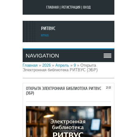
ГЛАВНАЯ
|
РЕГИСТРАЦИЯ
|
ВХОД
РИТВУС
RITVUS
NAVIGATION
Главная
»
2026
»
Апрель
»
9
»
Открыта
Электронная библиотека РИТВУС (ЭБР)
ОТКРЫТА ЭЛЕКТРОННАЯ БИБЛИОТЕКА РИТВУС
21:51
(ЭБР)