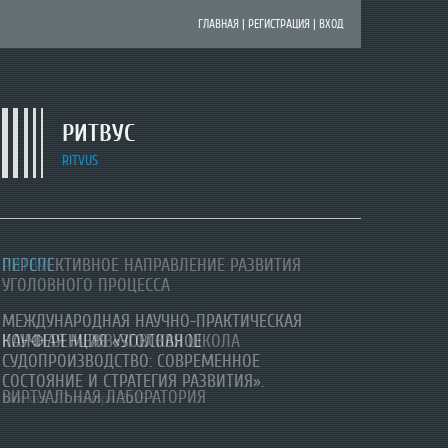
ГЛАВНАЯ
|
РЕГИСТРАЦИЯ
|
ВХОД
РИТВУС
RITVUS
ПЕРСПЕКТИВНОЕ НАПРАВЛЕНИЕ РАЗВИТИЯ
РИТВУС
РИТВУС
УГОЛОВНОГО ПРОЦЕССА
Всероссийская научно-практическая
МЕЖДУНАРОДНАЯ НАУЧНО-ПРАКТИЧЕСКАЯ
конференция «Актуальные вопросы
НАУЧНАЯ МЕЖВУЗОВСКАЯ ШКОЛА
КОНФЕРЕНЦИЯ «УГОЛОВНОЕ
расследования преступлений в условиях
СУДОПРОИЗВОДСТВО: СОВРЕМЕННОЕ
развития цифровых технологий».
СОСТОЯНИЕ И СТРАТЕГИЯ РАЗВИТИЯ».
Уфа, 17 октября 2025 г
.
ВИРТУАЛЬНАЯ ЛАБОРАТОРИЯ
Москва, 27 ноября 2025 г.