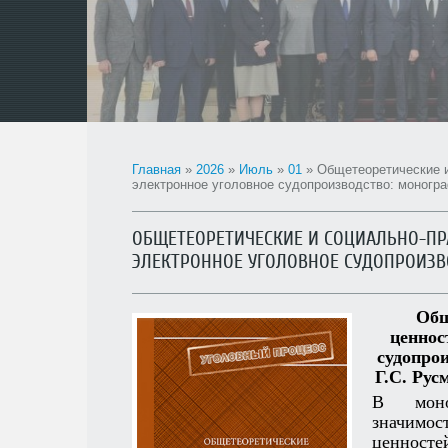
Главная
»
2026
»
Июль
»
01
»
Общетеоретические и
электронное уголовное судопроизводство: моногр
ОБЩЕТЕОРЕТИЧЕСКИЕ И СОЦИАЛЬНО-ПР
ЭЛЕКТРОННОЕ УГОЛОВНОЕ СУДОПРОИЗВ
Общ
ценнос
судопрои
Г.С. Рус
В моног
значимос
ценност