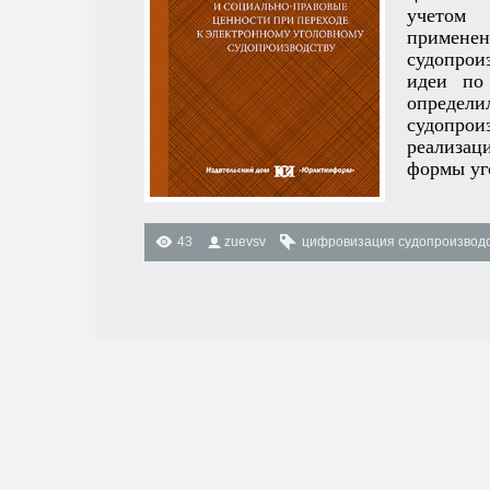
учетом 
применен
судопрои
идеи по
опреде
судопрои
реализац
формы уг
43
zuevsv
цифровизация судопроизвод