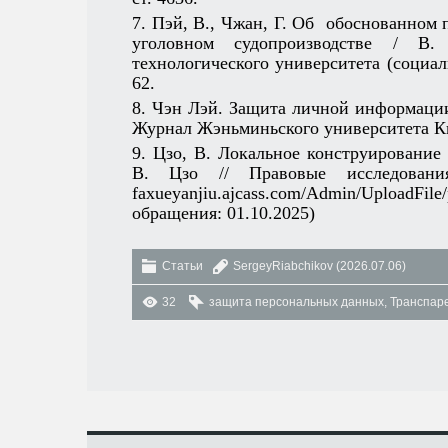
7. Пэй, В., Чжан, Г. Об обоснованно
уголовном судопроизводстве / В
технологического университета (социаль
62.
8. Чэн Лэй. Защита личной информации
Журнал Жэньминьского университета Кита
9. Цзо, В. Локальное конструирование
В. Цзо // Правовые исследован
faxueyanjiu.ajcass.com/Admin/UploadFi
обращения: 01.10.2025)
Статьи
SergeyRiabchikov
(2026.07.06)
32
защита персональных данных
,
Транспар