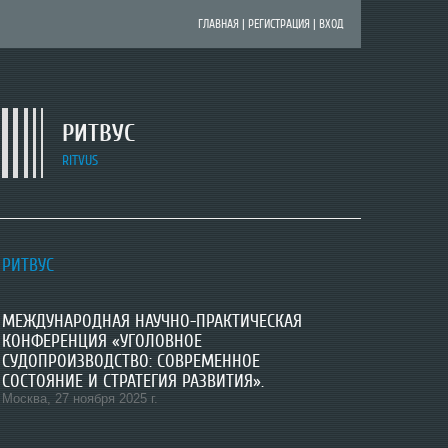
ГЛАВНАЯ
|
РЕГИСТРАЦИЯ
|
ВХОД
РИТВУС
RITVUS
ПЕРСПЕКТИВНОЕ НАПРАВЛЕНИЕ РАЗВИТИЯ
РИТВУС
РИТВУС
УГОЛОВНОГО ПРОЦЕССА
Всероссийская научно-практическая
МЕЖДУНАРОДНАЯ НАУЧНО-ПРАКТИЧЕСКАЯ
конференция «Актуальные вопросы
НАУЧНАЯ МЕЖВУЗОВСКАЯ ШКОЛА
КОНФЕРЕНЦИЯ «УГОЛОВНОЕ
расследования преступлений в условиях
СУДОПРОИЗВОДСТВО: СОВРЕМЕННОЕ
развития цифровых технологий».
СОСТОЯНИЕ И СТРАТЕГИЯ РАЗВИТИЯ».
Уфа, 17 октября 2025 г
.
ВИРТУАЛЬНАЯ ЛАБОРАТОРИЯ
Москва, 27 ноября 2025 г.