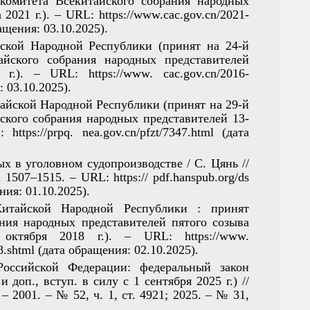
комитета Всекитайского собрания народных
2021 г.). – URL: https://www.cac.gov.cn/2021-
щения: 03.10.2025).
йской Народной Республики (принят на 24-й
айского собрания народных представителей
.). – URL: https://www. cac.gov.cn/2016-
 03.10.2025).
тайской Народной Республики (принят на 29-й
ского собрания народных представителей 13-
tps://prpq. nea.gov.cn/pfzt/7347.html (дата
х в уголовном судопроизводстве / С. Цянь //
 1507–1515. – URL: https:// pdf.hanspub.org/ds
ия: 01.10.2025).
Китайской Народной Республики : принят
ания народных представителей пятого созыва
ктября 2018 г.). – URL: https://www.
.shtml (дата обращения: 02.10.2025).
Российской Федерации: федеральный закон
 доп., вступ. в силу с 1 сентября 2025 г.) //
– 2001. – № 52, ч. 1, ст. 4921; 2025. – № 31,