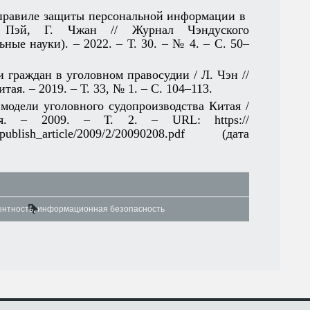
м правиле защиты персональной информации в
. Пэй, Г. Чжан // Журнал Чэндуского
ные науки). – 2022. – Т. 30. – № 4. – С. 50–
 граждан в уголовном правосудии / Л. Чэн //
я. – 2019. – Т. 33, № 1. – С. 104–113.
 модели уголовного судопроизводства Китая /
ия. – 2009. – Т. 2. – URL: https://
le/publish_article/2009/2/20090208.pdf (дата
ентность
,
информационная безопасность