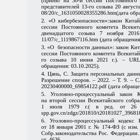
(принят на 30-й сессии Постоянного 
представителей 13-го созыва 20 августа 
08/20/c_1631050028355286.htm(дата обра
2. «О кибербезопасности»:закон Кита
сессии Постоянного комитета Всекит
двенадцатого созыва 7 ноября 2016 г
11/07/c_1119867116.htm (дата обращения:
3. «О безопасности данных»: закон Ки
сессии Постоянного комитета Всекитай
го созыва 10 июня 2021 г.). – URL: ht
обращения: 03.10.2025).
4. Цянь, С. Защита персональных данны
Разрешение споров. – 2022. – Т. 9. – С.
20230400000_69854122.pdf (дата обращен
5. Уголовно-процессуальный закон 
на второй сессии Всекитайского собр
1 июля 1979 г.( в ред. от 26 о
spp.gov.cn/zdgz/201810/t20181027_396818
6. Уголовно-процессуальный кодекс 
от 18 января 2001 г. № 174‑ФЗ (с изм. и
Собр.законодательства Рос. Федерации. 
ст. 4636.