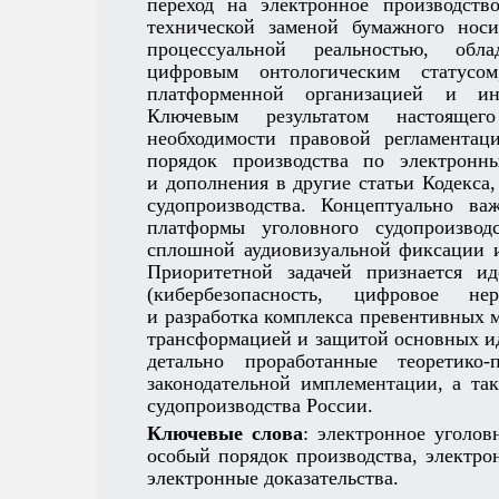
переход на электронное производств
технической заменой бумажного носи
процессуальной реальностью, обл
цифровым онтологическим статусом
платформенной организацией и инт
Ключевым результатом настоящег
необходимости правовой регламент
порядок производства по электронн
и дополнения в другие статьи Кодекс
судопроизводства. Концептуально в
платформы уголовного судопроизвод
сплошной аудиовизуальной фиксации и
Приоритетной задачей признается и
(кибербезопасность, цифровое нер
и разработка комплекса превентивных
трансформацией и защитой основных ид
детально проработанные теоретико
законодательной имплементации, а та
судопроизводства России.
Ключевые слова
: электронное уголов
особый порядок производства, электр
электронные доказательства.