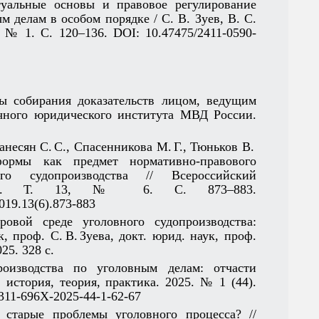
птуальные основы и правовое регулирование
 делам в особом порядке / С. В. Зуев, В. С.
, № 1. С. 120–136. DOI: 10.47475/2411-0590-
сы собирания доказательств лицом, ведущим
очного юридического института МВД России.
ванесян С. С., Спасенникова М. Г., Тюньков В.
ормы как предмет нормативно-­правового
го судопроизводства // Всероссийский
 2019. Т. 13, № 6. C. 873–883.
2019.13(6).873-883
овой среде уголовного судопроизводства:
, проф. С. В. Зуева, докт. юрид. наук, проф.
5. 328 с.
роизводства по уголовным делам: отчасти
 история, теория, практика. 2025. № 1 (44).
/2311-696X-2025-44-1-62-67
 старые проблемы уголовного процесса? //