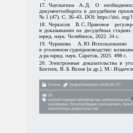
17. Чаплыгина А. Д. О необходимос
документооборота в досудебном произв
№ 1 (47). С. 36–43. DOI: https://doi. or
18. Черкасов В. С. Правовое регул
в доказывании на досудебных стадиях 
юрид. наук. Челябинск, 2022. 34 с.
19. Чурикова А. Ю. Использовани
в уголовном судопроизводстве: возможн
д-ра юрид. наук. Саратов, 2025. 498 с.
20. Электронные доказательства в уго
Бахтеев, В. Б. Вехов [и др.]. М.: Издате
Статьи
SergeyRiabchikov
(2026.05.27)
33
особый порядок производства
,
электронное угол
платформа
,
Латыпов Вадим Сагитьянович
,
Зуев 
электронные доказательства