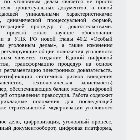
о по уголовным делам является не просто
теля процессуальных документов, а новой
адающей уникальными характеристиками:
, динамической процессуальной формой,
еграцией процедур с доказательствами.
о проекта стало научное обоснование
ации в УПК РФ новой главы 40.2 «Особый
ым уголовным делам», а также изменения
а, регулирующие общие положения уголовного
ажным является создание Единой цифровой
ства, трансформацию процедур на основе
 регламентацию электронных доказательств.
дентификация системных рисков внедрения
авенство, технологическая зависимость)
 мер, обеспечивающих баланс между цифровой
ей отправления правосудия. Работа содержит
-­прикладные положения для последующей
кже стратегической модернизации уголовного
ное дело, цифровизация, уголовный процесс,
онный документооборот, цифровая платформа,