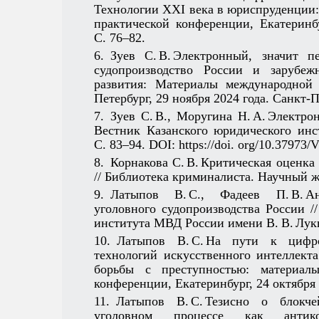
Технологии XXI века в юриспруденции
практической конференции, Екатеринбу
С. 76–82.
6. Зуев С. В. Электронный, значит п
судопроизводство России и зарубеж
развития: Материалы международной н
Петербург, 29 ноября 2024 года. Санкт-­П
7. Зуев С. В., Моругина Н. А. Электро
Вестник Казанского юридического инс
С. 83–94. DOI: https://doi. org/10.3797
8. Корнакова С. В. Критическая оценк
// Библиотека криминалиста. Научный жу
9. Латыпов В. С., Фадеев П. В. 
уголовного судопроизводства России 
института МВД России имени В. В. Лукья
10. Латыпов В. С. На пути к циф
технологий искусственного интеллект
борьбы с преступностью: материалы
конференции, Екатеринбург, 24 октября 2
11. Латыпов В. С. Тезисно о блокч
уголовном процессе как антико