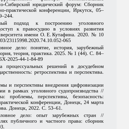
чно-Сибирский юридический форум: Сборник
-­практической конференции, Иркутск, 05–
9–244.
альный подход к построению уголовного
доступ к правосудию в условиях развития
верситета имени О. Е. Кутафина. 2020. № 10
7803/23115998.2020.74.10.052-065
овное дело: понятие, история, зарубежный
рия, теория, практика. 2025. № 1 (44). С. 84–
696X-2025-44-1-84-89
рма процессуальных решений в досудебном
дарственность: ретроспектива и перспектива.
лемы и перспективы внедрения цифровизации
ии в рамках уголовного судопроизводства //
: проблемы, перспективы, безопасность:
рактической конференции, Донецк, 24 марта
ова. Донецк, 2022. С. 53–61.
головное дело: опыт зарубежных стран //
слях публичного и частного права: сборник
3.