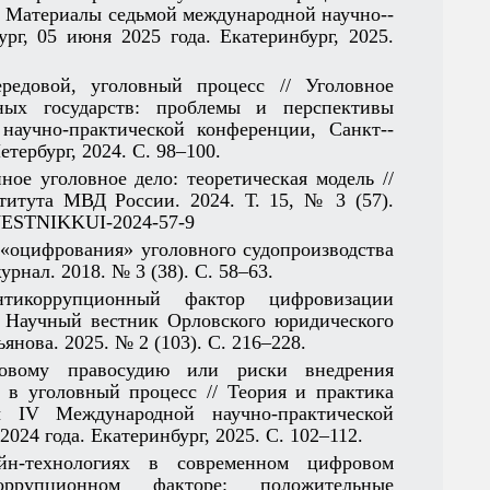
: Материалы седьмой международной научно-­
рг, 05 июня 2025 года. Екатеринбург, 2025.
ередовой, уголовный процесс // Уголовное
ных государств: проблемы и перспективы
аучно-­практической конференции, Санкт-­
етербург, 2024. С. 98–100.
нное уголовное дело: теоретическая модель //
титута МВД России. 2024. Т. 15, № 3 (57).
3/VESTNIKKUI-2024-57-9
а «оцифрования» уголовного судопроизводства
рнал. 2018. № 3 (38). С. 58–63.
Антикоррупционный фактор цифровизации
// Научный вестник Орловского юридического
нова. 2025. № 2 (103). С. 216–228.
ровому правосудию или риски внедрения
а в уголовный процесс // Теория и практика
 IV Международной научно-­практической
024 года. Екатеринбург, 2025. С. 102–112.
ейн-­технологиях в современном цифровом
ррупционном факторе: положительные