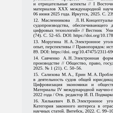
и отрицательные аспекты // I Восто
материалов XXХ международной научно
06 июня 2025 года. Иркутск, 2025. С. 23
12. Масленникова Л. Н. Концепту
судопроизводства, обеспечивающего 
цифровых технологий» // Вестник Уни
(74). С. 52–65. DOI: https://doi.org/10.1
13. Моругина Н. А. Электронное угол
опыт, перспективы // Правопорядок: исто
89. DOI: https://doi. org/10.47475/2311-
14. Савченко А. Н. Электронная фо
производстве // Общество, право, госу
2025. № 1 (21). С. 50–56.
15. Салихова М. А., Ерин М. А. Проб
в деятельность судов общей юрисдикц
Цифровизация экономики и общества
Материалы IV международной научно-п
2022 года / Отв. редактор И. П. Подмарк
16. Хилькевич В. В. Электронное у
Категория законного интереса в отра
научных статей. Витебск, 2022. С. 99–10