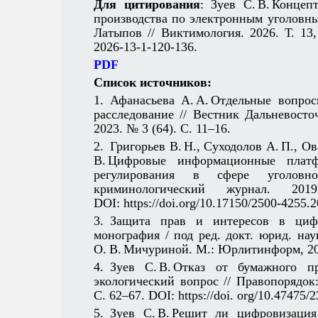
Для цитирования
: Зуев С. В. Конце
производства по электронным уголовным
Латыпов // Виктимология. 2026. Т. 13
2026-13-1-120-136.
PDF
Список источников:
1. Афанасьева А. А. Отдельные вопро
расследование // Вестник Дальневост
2023. № 3 (64). С. 11–16.
2. Григорьев В. Н., Суходолов А. П., О
В. Цифровые информационные платф
регулирования в сфере уголовно
криминологический журнал.
DOI: https://doi.org/10.17150/2500-4255.
3. Защита прав и интересов в цифр
монография / под ред. докт. юрид. наук
О. В. Мичуриной. М.: Юрлитинформ, 202
4. Зуев С. В. Отказ от бумажного п
экологический вопрос // Правопорядок:
С. 62–67. DOI: https://doi. org/10.47475
5. Зуев С. В. Решит ли цифровизация