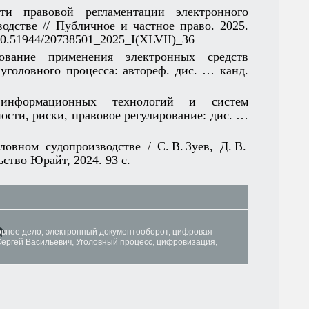
ти правовой регламентации электронного
одстве // Публичное и частное право. 2025.
g/10.51944/20738501_2025_I(XLVII)_36
ирование применения электронных средств
уголовного процесса: автореф. дис. … канд.
е информационных технологий и систем
ости, риски, правовое регулирование: дис. …
ловном судопроизводстве / С. В. Зуев, Д. В.
льство Юрайт, 2024. 93 с.
овное дело
,
электронный документооборот
,
цифровая
Сергей Васильевич
,
Уголовный процесс
,
цифровизация
,