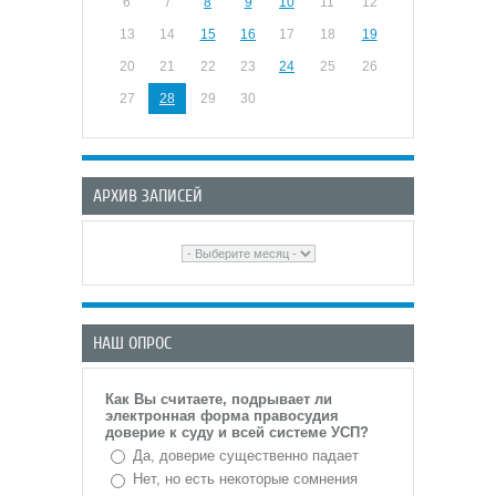
6
7
8
9
10
11
12
13
14
15
16
17
18
19
20
21
22
23
24
25
26
27
28
29
30
АРХИВ ЗАПИСЕЙ
НАШ ОПРОС
Как Вы считаете, подрывает ли
электронная форма правосудия
доверие к суду и всей системе УСП?
Да, доверие существенно падает
Нет, но есть некоторые сомнения